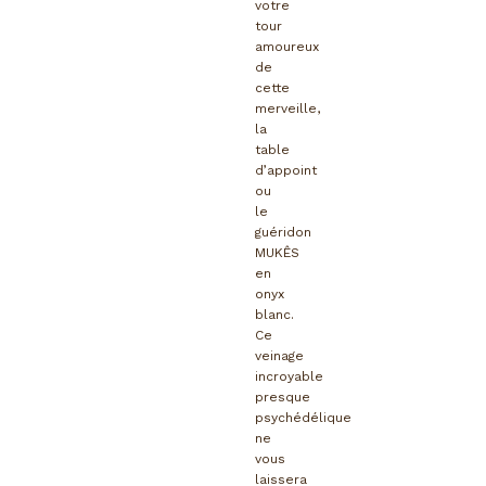
votre
tour
amoureux
de
cette
merveille,
la
table
d’appoint
ou
le
guéridon
MUKÊS
en
onyx
blanc.
Ce
veinage
incroyable
presque
psychédélique
ne
vous
laissera