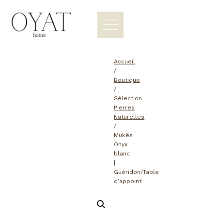
Aller
au
contenu
Accueil
/
Boutique
/
Sélection
Pierres
Naturelles
/
Mukês
Onyx
blanc
|
Guéridon/Table
d’appoint
DERNIÈRES PIÈCES