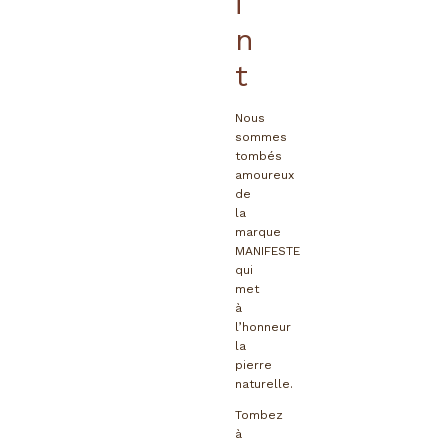
I
N
T
Nous
sommes
tombés
amoureux
de
la
marque
MANIFESTE
qui
met
à
l’honneur
la
pierre
naturelle.
Tombez
à