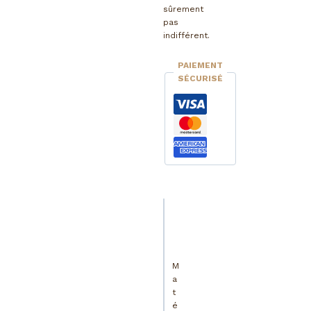
sûrement
pas
indifférent.
PAIEMENT
SÉCURISÉ
Description
Informations
complémentaires
M
a
t
é