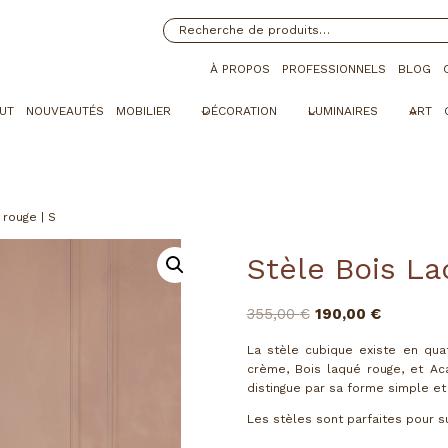
Recherche
À PROPOS
PROFESSIONNELS
BLOG
UT
NOUVEAUTÉS
MOBILIER
DÉCORATION
LUMINAIRES
ART
 rouge | S
Stèle Bois La
Le
Le
355,00
€
190,00
€
prix
prix
La stèle cubique existe en quatr
initial
actuel
crème, Bois laqué rouge, et Aca
était :
est :
distingue par sa forme simple et
355,00 €.
190,00 €.
Les stèles sont parfaites pour s