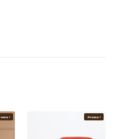
romo !
Promo !