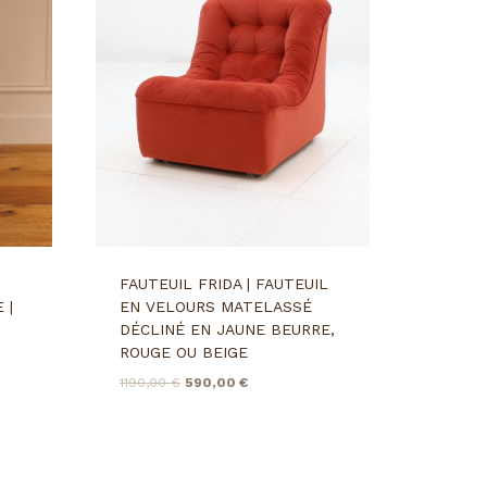
FAUTEUIL FRIDA | FAUTEUIL
 |
EN VELOURS MATELASSÉ
DÉCLINÉ EN JAUNE BEURRE,
ROUGE OU BEIGE
LE
LE
1190,00
€
590,00
€
PRIX
PRIX
INITIAL
ACTUEL
ÉTAIT :
EST :
1190,00 €.
590,00 €.