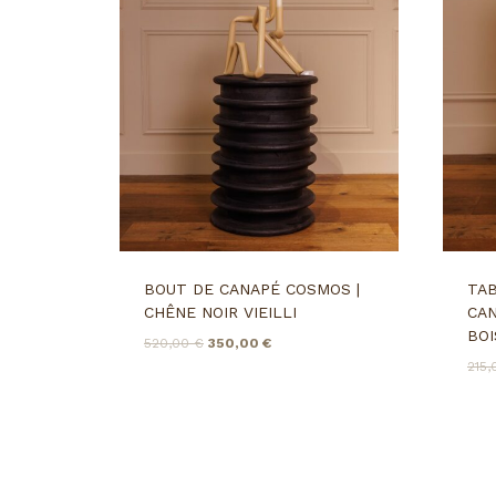
DERNIÈRES PIÈCES
EN STO
BOUT DE CANAPÉ COSMOS |
TA
CHÊNE NOIR VIEILLI
CAN
BOI
LE
LE
520,00
€
350,00
€
PRIX
PRIX
215
INITIAL
ACTUEL
ÉTAIT :
EST :
520,00 €.
350,00 €.