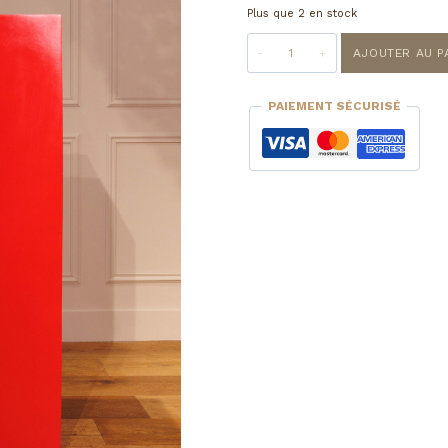
Plus que 2 en stock
quantité
AJOUTER AU P
de
Stèle
bois
PAIEMENT SÉCURISÉ
laquage
rouge
|
S