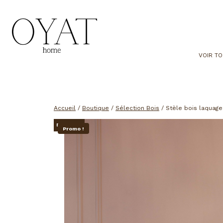
Aller
au
contenu
VOIR TO
Accueil
/
Boutique
/
Sélection Bois
/
Stèle bois laquage
EN STOCK
Promo !