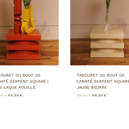
CK
EN STOCK
BOURET OU BOUT DE
TABOURET OU BOUT DE
APÉ SERPENT SQUARE |
CANAPÉ SERPENT SQUARE
S LAQUE ROUILLE
JAUNE BEURRE
LE
LE
LE
LE
,00
€
64,50
€
215,00
€
64,50
€
PRIX
PRIX
PRIX
PRIX
INITIAL
ACTUEL
INITIAL
ACTUEL
ÉTAIT :
EST :
ÉTAIT :
EST :
215,00 €.
64,50 €.
215,00 €.
64,50 €.