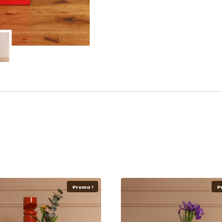
Promo !
P